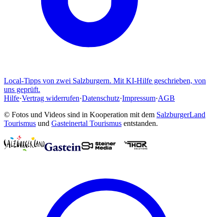
Local-Tipps von zwei Salzburgern. Mit KI-Hilfe geschrieben, von
uns geprüft.
Hilfe
·
Vertrag widerrufen
·
Datenschutz
·
Impressum
·
AGB
© Fotos und Videos sind in Kooperation mit dem
SalzburgerLand
Tourismus
und
Gasteinertal Tourismus
entstanden.