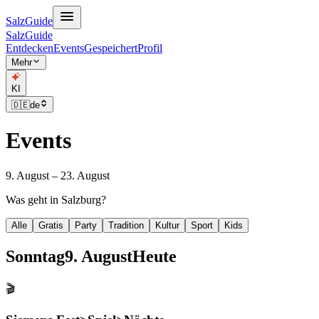
SalzGuide
SalzGuide
Entdecken
Events
Gespeichert
Profil
Mehr
KI
🇩🇪
de
Events
9. August – 23. August
Was geht in Salzburg?
Alle
Gratis
Party
Tradition
Kultur
Sport
Kids
Sonntag
9. August
Heute
🎬