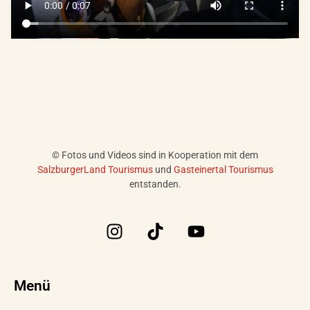
© Fotos und Videos sind in Kooperation mit dem
SalzburgerLand Tourismus
und
Gasteinertal Tourismus
entstanden.
I
T
Y
n
i
o
s
k
u
t
t
t
Menü
a
o
u
g
k
b