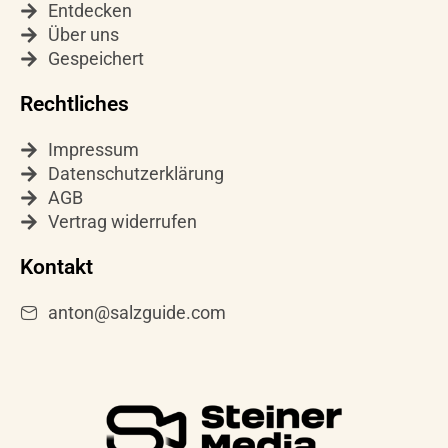
Entdecken
r
e
Über uns
a
Gespeichert
m
Rechtliches
Impressum
Datenschutzerklärung
AGB
Vertrag widerrufen
Kontakt
anton@salzguide.com