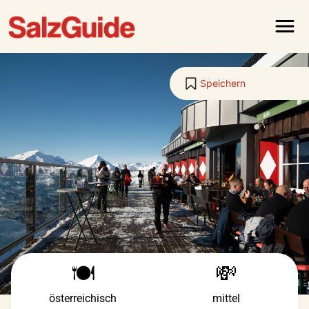
Menü
Speichern
🍽️
💸
österreichisch
mittel