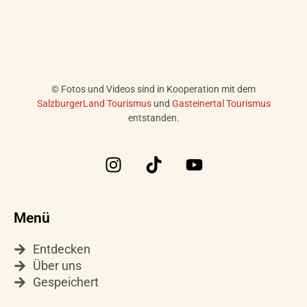
© Fotos und Videos sind in Kooperation mit dem
SalzburgerLand Tourismus
und
Gasteinertal Tourismus
entstanden.
I
T
Y
n
i
o
s
k
u
t
t
t
Menü
a
o
u
g
k
b
Entdecken
r
e
Über uns
a
Gespeichert
m