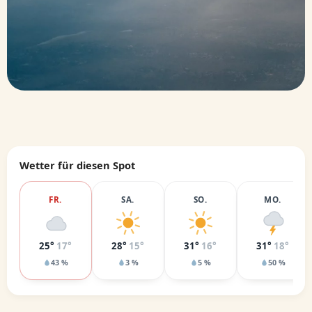
Wetter für diesen Spot
FR.
SA.
SO.
MO.
25°
17°
28°
15°
31°
16°
31°
18°
43 %
3 %
5 %
50 %