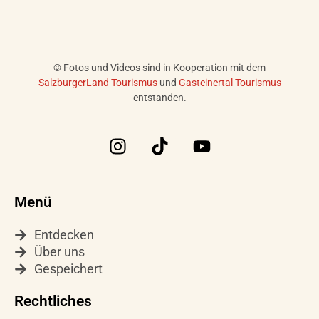
© Fotos und Videos sind in Kooperation mit dem
SalzburgerLand Tourismus
und
Gasteinertal Tourismus
entstanden.
I
T
Y
n
i
o
s
k
u
t
t
t
Menü
a
o
u
g
k
b
Entdecken
r
e
Über uns
a
Gespeichert
m
Rechtliches