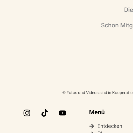
Die
Schon Mitg
© Fotos und Videos sind in Kooperati
I
T
Y
Menü
n
i
o
s
k
u
Entdecken
t
t
t