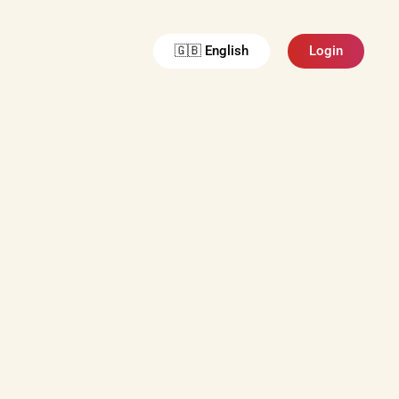
🇬🇧 English
Login