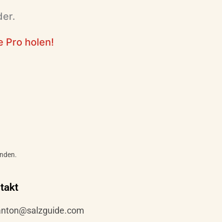
der.
 Pro holen!
nden.
takt
anton@salzguide.com